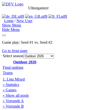
Ultiorganizer
Login
/
New User
Show Menu
Hide Menu
Game play: Seed #1 vs. Seed #2
Go to front page
Select season
Outdoor 2026
Final ranking
Teams
1. Liga Mixed
» Statistics
» Games
» Show all pools
» Vorrunde A
» Vorrunde B