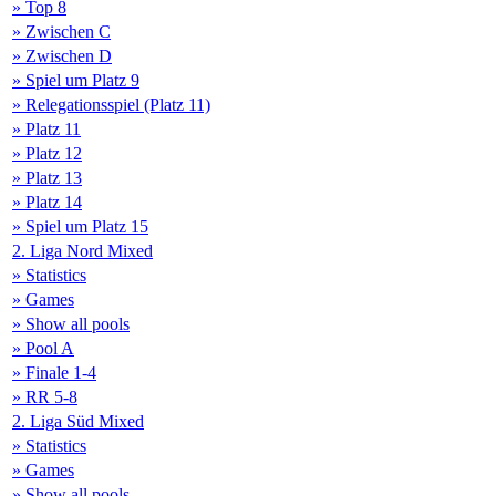
» Top 8
» Zwischen C
» Zwischen D
» Spiel um Platz 9
» Relegationsspiel (Platz 11)
» Platz 11
» Platz 12
» Platz 13
» Platz 14
» Spiel um Platz 15
2. Liga Nord Mixed
» Statistics
» Games
» Show all pools
» Pool A
» Finale 1-4
» RR 5-8
2. Liga Süd Mixed
» Statistics
» Games
» Show all pools