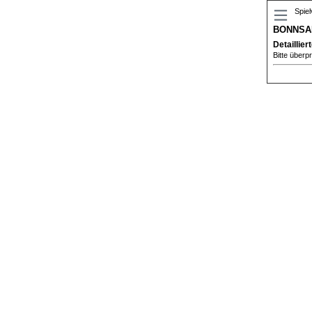
Spiel
BONNSAI
Detaillier
Bitte überp