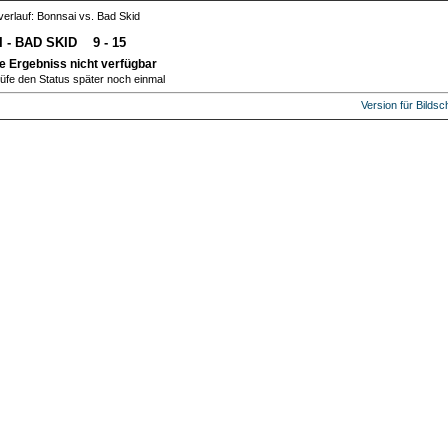
verlauf: Bonnsai vs. Bad Skid
 - BAD SKID 9 - 15
te Ergebniss nicht verfügbar
rüfe den Status später noch einmal
Version für Bilds