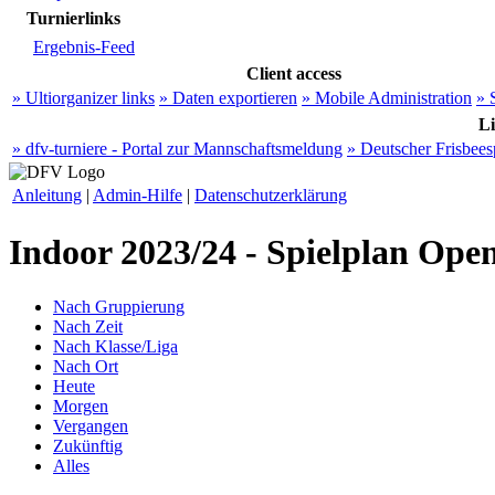
Turnierlinks
Ergebnis-Feed
Client access
» Ultiorganizer links
» Daten exportieren
» Mobile Administration
» 
L
» dfv-turniere - Portal zur Mannschaftsmeldung
» Deutscher Frisbee
Anleitung
|
Admin-Hilfe
|
Datenschutzerklärung
Indoor 2023/24 - Spielplan Ope
Nach Gruppierung
Nach Zeit
Nach Klasse/Liga
Nach Ort
Heute
Morgen
Vergangen
Zukünftig
Alles