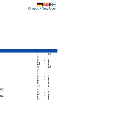
Kirjaudu
/
New User
1
-
13
2
-
6
6
-
9
13
-
2
0
-
13
2
-
5
7
-
3
5
-
6
1
-
7
8
-
1
11
-
1
ang
7
-
3
10
-
4
ang
7
-
2
9
-
3