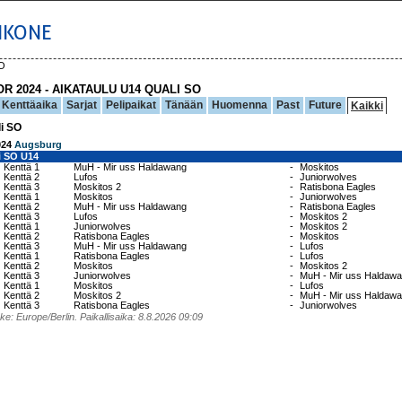
IKONE
SO
R 2024 - AIKATAULU U14 QUALI SO
Kenttäaika
Sarjat
Pelipaikat
Tänään
Huomenna
Past
Future
Kaikki
i SO
024
Augsburg
i SO U14
Kenttä 1
MuH - Mir uss Haldawang
-
Moskitos
Kenttä 2
Lufos
-
Juniorwolves
Kenttä 3
Moskitos 2
-
Ratisbona Eagles
Kenttä 1
Moskitos
-
Juniorwolves
Kenttä 2
MuH - Mir uss Haldawang
-
Ratisbona Eagles
Kenttä 3
Lufos
-
Moskitos 2
Kenttä 1
Juniorwolves
-
Moskitos 2
Kenttä 2
Ratisbona Eagles
-
Moskitos
Kenttä 3
MuH - Mir uss Haldawang
-
Lufos
Kenttä 1
Ratisbona Eagles
-
Lufos
Kenttä 2
Moskitos
-
Moskitos 2
Kenttä 3
Juniorwolves
-
MuH - Mir uss Haldaw
Kenttä 1
Moskitos
-
Lufos
Kenttä 2
Moskitos 2
-
MuH - Mir uss Haldaw
Kenttä 3
Ratisbona Eagles
-
Juniorwolves
e: Europe/Berlin. Paikallisaika: 8.8.2026 09:09