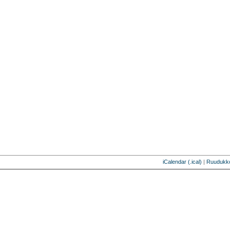
iCalendar (.ical)
|
Ruudukk