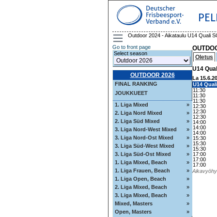
PEL
Outdoor 2024 - Aikataulu U14 Quali 
Go to front page
OUTDOO
Select season
Oletus
U14 Qual
OUTDOOR 2026
La 15.6.2
FINAL RANKING
U14 Qual
11:30
JOUKKUEET
11:30
11:30
1. Liga Mixed
»
12:30
12:30
2. Liga Nord Mixed
»
12:30
2. Liga Süd Mixed
»
14:00
14:00
3. Liga Nord-West Mixed
»
14:00
3. Liga Nord-Ost Mixed
»
15:30
15:30
3. Liga Süd-West Mixed
»
15:30
3. Liga Süd-Ost Mixed
»
17:00
17:00
1. Liga Mixed, Beach
»
17:00
1. Liga Frauen, Beach
»
Aikavyöhyk
1. Liga Open, Beach
»
2. Liga Mixed, Beach
»
3. Liga Mixed, Beach
»
Mixed, Masters
»
Open, Masters
»