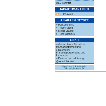
ALL GAMES
TAPAHTUMAN LINKIT
Tulossyöte
ASIAKASYHTEYDET
» Pelikone linkit
» Tiedon vienti
» Mobiili ylläpito
» Tulostallennus
LINKIT
» dfv-turniere - Portal zur
Mannschaftsmeldung
» Deutscher
Frisbeesportverband und
Impressum
» Datenschutzerklärung
@ Administration
Käyttöopas
|
Admin Help
|
Yksityisyydensuoja