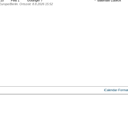
:10
Feld 1
Göttinger 7
-
Baltimate Lübeck
Europe/Berlin. Ortszeit: 8.8.2026 15:52
iCalendar-Forma