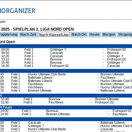
IORGANIZER
Open
 2025 - SPIELPLAN 2. LIGA NORD OPEN
ruppierung
Nach Zeit
Nach Ort
Heute
Morgen
Vergan
Nach Klasse/Liga
Nord Open
09:00
Feld 1
Göttinger 7
-
Frühsport 02
09:50
Feld 1
Caracals
-
Bonnsai
12:20
Feld 1
Caracals
-
Göttinger 7
13:10
Feld 1
Bonnsai
-
Frühsport 02
15:40
Feld 1
Bonnsai
-
Göttinger 7
16:30
Feld 1
Frühsport 02
-
Caracals
:40
Feld 1
Hucks Ultimate Club Berlin
-
Bremen Ultimate
:30
Feld 1
Baltimate Lübeck
-
Fischbees
:00
Feld 1
Baltimate Lübeck
-
Hucks Ultimate Club B
:50
Feld 1
Fischbees
-
Bremen Ultimate
:20
Feld 1
Fischbees
-
Hucks Ultimate Club B
:10
Feld 1
Bremen Ultimate
-
Baltimate Lübeck
-4
10:40
Feld 1
Bonnsai
-
Bremen Ultimate
11:30
Feld 1
Fischbees
-
Frühsport 02
-4 Finals
14:00
Feld 1
Bonnsai
-
Frühsport 02
14:50
Feld 1
Bremen Ultimate
-
Fischbees
:00
Feld 1
Caracals
-
Baltimate Lübeck
:50
Feld 1
Göttinger 7
-
Hucks Ultimate Club B
:20
Feld 1
Hucks Ultimate Club Berlin
-
Caracals