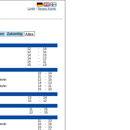
Login
/
Neues Konto
gen
Zukünftig
Alles
12
-
14
12
-
15
14
-
13
14
-
12
15
-
11
15
-
13
10
-
14
11
-
15
erlin
12
-
15
14
-
13
erlin
14
-
11
15
-
10
13
-
14
15
-
12
11
-
15
12
-
15
11
-
13
erlin
10
-
15
15
-
13