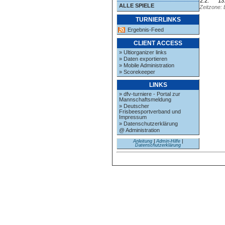
2.2.
13
ALLE SPIELE
Zeitzone: 
TURNIERLINKS
Ergebnis-Feed
CLIENT ACCESS
» Ultiorganizer links
» Daten exportieren
» Mobile Administration
» Scorekeeper
LINKS
» dfv-turniere - Portal zur
Mannschaftsmeldung
» Deutscher
Frisbeesportverband und
Impressum
» Datenschutzerklärung
@ Administration
Anleitung
|
Admin-Hilfe
|
Datenschutzerklärung