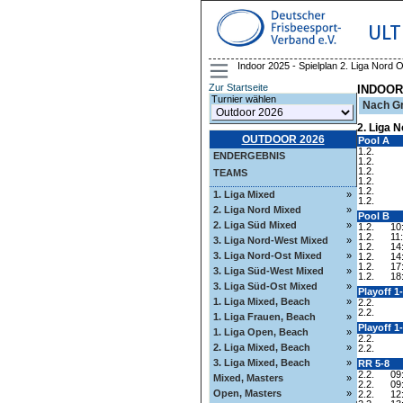
ULT
Indoor 2025 - Spielplan 2. Liga Nord 
Zur Startseite
INDOOR
Turnier wählen
Nach G
2. Liga 
OUTDOOR 2026
Pool A
1.2.
ENDERGEBNIS
1.2.
1.2.
TEAMS
1.2.
1.2.
1. Liga Mixed
»
1.2.
2. Liga Nord Mixed
»
Pool B
2. Liga Süd Mixed
»
1.2.
10
1.2.
11
3. Liga Nord-West Mixed
»
1.2.
14
3. Liga Nord-Ost Mixed
»
1.2.
14
1.2.
17
3. Liga Süd-West Mixed
»
1.2.
18
3. Liga Süd-Ost Mixed
»
Playoff 1
1. Liga Mixed, Beach
»
2.2.
2.2.
1. Liga Frauen, Beach
»
Playoff 1
1. Liga Open, Beach
»
2.2.
2. Liga Mixed, Beach
»
2.2.
3. Liga Mixed, Beach
»
RR 5-8
2.2.
09
Mixed, Masters
»
2.2.
09
Open, Masters
»
2.2.
12