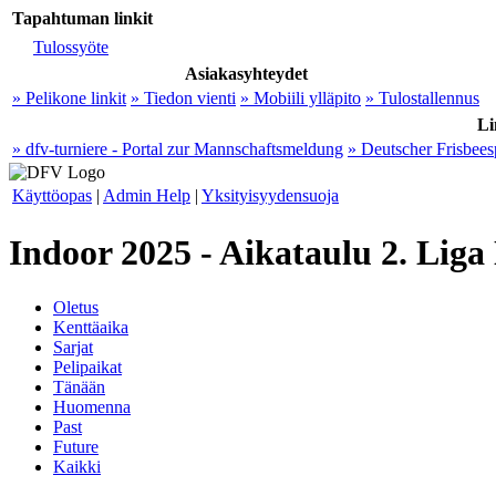
Tapahtuman linkit
Tulossyöte
Asiakasyhteydet
» Pelikone linkit
» Tiedon vienti
» Mobiili ylläpito
» Tulostallennus
Li
» dfv-turniere - Portal zur Mannschaftsmeldung
» Deutscher Frisbee
Käyttöopas
|
Admin Help
|
Yksityisyydensuoja
Indoor 2025 - Aikataulu 2. Lig
Oletus
Kenttäaika
Sarjat
Pelipaikat
Tänään
Huomenna
Past
Future
Kaikki