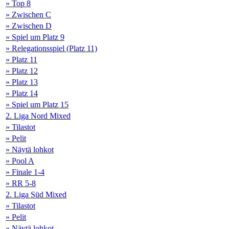
» Top 8
» Zwischen C
» Zwischen D
» Spiel um Platz 9
» Relegationsspiel (Platz 11)
» Platz 11
» Platz 12
» Platz 13
» Platz 14
» Spiel um Platz 15
2. Liga Nord Mixed
» Tilastot
» Pelit
» Näytä lohkot
» Pool A
» Finale 1-4
» RR 5-8
2. Liga Süd Mixed
» Tilastot
» Pelit
» Näytä lohkot