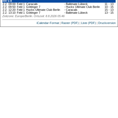
RR 5-8
2.2.
09:00
Feld 1
Caracals
-
Baltimate Lübeck
11
-
13
2.2.
09:50
Feld 1
Göttinger 7
-
Hucks Ultimate Club Berlin
10
-
15
2.2.
12:20
Feld 1
Hucks Ultimate Club Berlin
-
Caracals
15
-
13
2.2.
13:10
Feld 1
Göttinger 7
-
Baltimate Lübeck
13
-
15
Zeitzone: Europe/Berlin. Ortszeit: 8.8.2026 05:46
iCalendar-Format
|
Raster (PDF)
|
Liste (PDF)
|
Druckversion