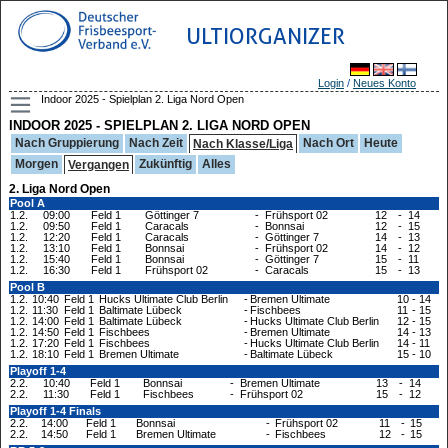
ULTIORGANIZER
Login
/
Neues Konto
Indoor 2025 - Spielplan 2. Liga Nord Open
INDOOR 2025 - SPIELPLAN 2. LIGA NORD OPEN
Nach Gruppierung
Nach Zeit
Nach Ort
Heute
Nach Klasse/Liga
Morgen
Zukünftig
Alles
Vergangen
2. Liga Nord Open
Pool A
1.2.
09:00
Feld 1
Göttinger 7
-
Frühsport 02
12
-
14
1.2.
09:50
Feld 1
Caracals
-
Bonnsai
12
-
15
1.2.
12:20
Feld 1
Caracals
-
Göttinger 7
14
-
13
1.2.
13:10
Feld 1
Bonnsai
-
Frühsport 02
14
-
12
1.2.
15:40
Feld 1
Bonnsai
-
Göttinger 7
15
-
11
1.2.
16:30
Feld 1
Frühsport 02
-
Caracals
15
-
13
Pool B
1.2.
10:40
Feld 1
Hucks Ultimate Club Berlin
-
Bremen Ultimate
10
-
14
1.2.
11:30
Feld 1
Baltimate Lübeck
-
Fischbees
11
-
15
1.2.
14:00
Feld 1
Baltimate Lübeck
-
Hucks Ultimate Club Berlin
12
-
15
1.2.
14:50
Feld 1
Fischbees
-
Bremen Ultimate
14
-
13
1.2.
17:20
Feld 1
Fischbees
-
Hucks Ultimate Club Berlin
14
-
11
1.2.
18:10
Feld 1
Bremen Ultimate
-
Baltimate Lübeck
15
-
10
Playoff 1-4
2.2.
10:40
Feld 1
Bonnsai
-
Bremen Ultimate
13
-
14
2.2.
11:30
Feld 1
Fischbees
-
Frühsport 02
15
-
12
Playoff 1-4 Finals
2.2.
14:00
Feld 1
Bonnsai
-
Frühsport 02
11
-
15
2.2.
14:50
Feld 1
Bremen Ultimate
-
Fischbees
12
-
15