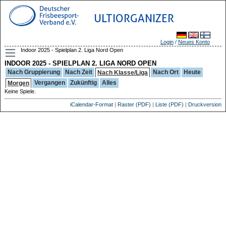
ULTIORGANIZER
Login
/
Neues Konto
Indoor 2025 - Spielplan 2. Liga Nord Open
INDOOR 2025 - SPIELPLAN 2. LIGA NORD OPEN
Nach Gruppierung
Nach Zeit
Nach Ort
Heute
Nach Klasse/Liga
Vergangen
Zukünftig
Alles
Morgen
Keine Spiele.
iCalendar-Format
|
Raster (PDF)
|
Liste (PDF)
|
Druckversion