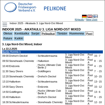
PELIKONE
Kirjaudu
/
New User
Indoor 2025 - Aikataulu 3. Liga Nord-Ost Mixed
INDOOR 2025 - AIKATAULU 3. LIGA NORD-OST MIXED
Oletus
Kenttäaika
Sarjat
Tänään
Huomenna
Pelipaikat
Past
Future
Kaikki
3. Liga Nord-Ost Mixed, Indoor
La 22.2.2025
Berlin
Kenttä 1
3. Liga Nord-Ost
Pool
09:00
Drehst'n Deckel
-
Schleudertrauma
15
-
7
Mixed
A
3. Liga Nord-Ost
Pool
09:50
Stoneheads Chemnitz
-
Hallunken
8
-
15
Mixed
A
Hucks Ultimate Club
3. Liga Nord-Ost
Pool
10:40
Endzonis
-
4
-
15
Berlin 2
Mixed
B
3. Liga Nord-Ost
Pool
11:30
Saxy Divers
-
Goldfingers
7
-
15
Mixed
B
3. Liga Nord-Ost
Pool
12:20
Stoneheads Chemnitz
-
Drehst'n Deckel
10
-
15
Mixed
A
3. Liga Nord-Ost
Pool
13:10
Hallunken
-
Schleudertrauma
13
-
15
Mixed
A
3. Liga Nord-Ost
Pool
14:00
Saxy Divers
-
Endzonis
15
-
12
Mixed
B
Hucks Ultimate Club
3. Liga Nord-Ost
Pool
14:50
Goldfingers
-
13
-
6
Berlin 2
Mixed
B
3. Liga Nord-Ost
Pool
15:40
Hallunken
-
Drehst'n Deckel
9
-
15
Mixed
A
3. Liga Nord-Ost
Pool
16:30
Schleudertrauma
-
Stoneheads Chemnitz
12
-
10
Mixed
A