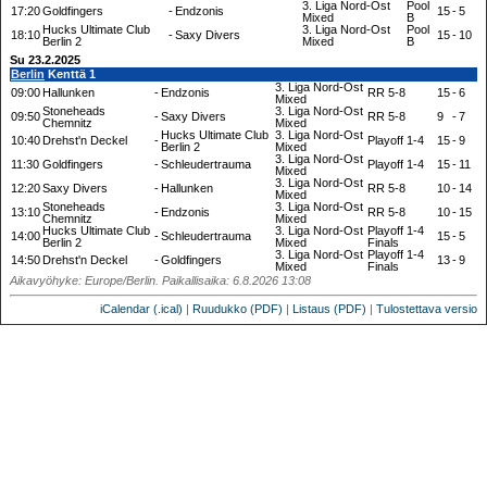
3. Liga Nord-Ost
Pool
17:20
Goldfingers
-
Endzonis
15
-
5
Mixed
B
Hucks Ultimate Club
3. Liga Nord-Ost
Pool
18:10
-
Saxy Divers
15
-
10
Berlin 2
Mixed
B
Su 23.2.2025
Berlin
Kenttä 1
3. Liga Nord-Ost
09:00
Hallunken
-
Endzonis
RR 5-8
15
-
6
Mixed
Stoneheads
3. Liga Nord-Ost
09:50
-
Saxy Divers
RR 5-8
9
-
7
Chemnitz
Mixed
Hucks Ultimate Club
3. Liga Nord-Ost
10:40
Drehst'n Deckel
-
Playoff 1-4
15
-
9
Berlin 2
Mixed
3. Liga Nord-Ost
11:30
Goldfingers
-
Schleudertrauma
Playoff 1-4
15
-
11
Mixed
3. Liga Nord-Ost
12:20
Saxy Divers
-
Hallunken
RR 5-8
10
-
14
Mixed
Stoneheads
3. Liga Nord-Ost
13:10
-
Endzonis
RR 5-8
10
-
15
Chemnitz
Mixed
Hucks Ultimate Club
3. Liga Nord-Ost
Playoff 1-4
14:00
-
Schleudertrauma
15
-
5
Berlin 2
Mixed
Finals
3. Liga Nord-Ost
Playoff 1-4
14:50
Drehst'n Deckel
-
Goldfingers
13
-
9
Mixed
Finals
Aikavyöhyke: Europe/Berlin. Paikallisaika: 6.8.2026 13:08
iCalendar (.ical)
|
Ruudukko (PDF)
|
Listaus (PDF)
|
Tulostettava versio