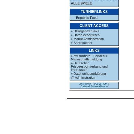
ALLE SPIELE
TURNIERLINKS
Ergebnis-Feed
CLIENT ACCESS
» Ultiorganizer links
» Daten exportieren
» Mobile Administration
» Scorekeeper
LINKS
» dfv-turniere - Portal zur
Mannschaftsmeldung
» Deutscher
Frisbeesportverband und
Impressum
» Datenschutzerklärung
@ Administration
Anleitung
|
Admin-Hilfe
|
Datenschutzerklärung