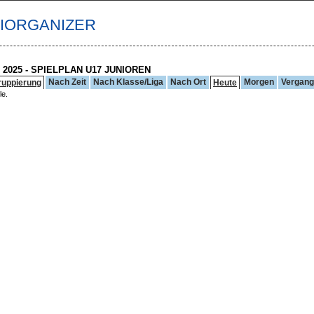
TIORGANIZER
 2025 - SPIELPLAN U17 JUNIOREN
Nach Zeit
Nach Klasse/Liga
Nach Ort
Morgen
Vergan
ruppierung
Heute
le.