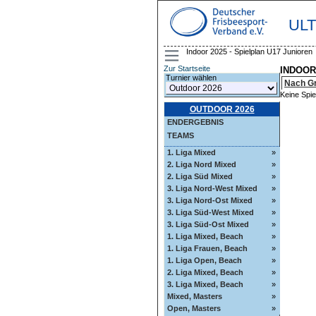
UL
Indoor 2025 - Spielplan U17 Junioren
Zur Startseite
INDOOR
Turnier wählen
Nach G
Keine Spie
OUTDOOR 2026
ENDERGEBNIS
TEAMS
1. Liga Mixed
»
2. Liga Nord Mixed
»
2. Liga Süd Mixed
»
3. Liga Nord-West Mixed
»
3. Liga Nord-Ost Mixed
»
3. Liga Süd-West Mixed
»
3. Liga Süd-Ost Mixed
»
1. Liga Mixed, Beach
»
1. Liga Frauen, Beach
»
1. Liga Open, Beach
»
2. Liga Mixed, Beach
»
3. Liga Mixed, Beach
»
Mixed, Masters
»
Open, Masters
»