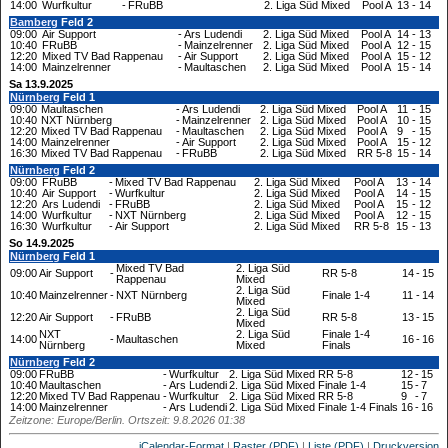
14:00
Wurfkultur
-
FRuBB
2. Liga Süd Mixed
Pool A
13
-
14
Bamberg
Feld 2
09:00
Air Support
-
Ars Ludendi
2. Liga Süd Mixed
Pool A
14
-
13
10:40
FRuBB
-
Mainzelrenner
2. Liga Süd Mixed
Pool A
12
-
15
12:20
Mixed TV Bad Rappenau
-
Air Support
2. Liga Süd Mixed
Pool A
15
-
12
14:00
Mainzelrenner
-
Maultaschen
2. Liga Süd Mixed
Pool A
15
-
14
Sa 13.9.2025
Nürnberg
Feld 1
09:00
Maultaschen
-
Ars Ludendi
2. Liga Süd Mixed
Pool A
11
-
15
10:40
NXT Nürnberg
-
Mainzelrenner
2. Liga Süd Mixed
Pool A
10
-
15
12:20
Mixed TV Bad Rappenau
-
Maultaschen
2. Liga Süd Mixed
Pool A
9
-
15
14:00
Mainzelrenner
-
Air Support
2. Liga Süd Mixed
Pool A
15
-
12
16:30
Mixed TV Bad Rappenau
-
FRuBB
2. Liga Süd Mixed
RR 5-8
15
-
14
Nürnberg
Feld 2
09:00
FRuBB
-
Mixed TV Bad Rappenau
2. Liga Süd Mixed
Pool A
13
-
14
10:40
Air Support
-
Wurfkultur
2. Liga Süd Mixed
Pool A
14
-
15
12:20
Ars Ludendi
-
FRuBB
2. Liga Süd Mixed
Pool A
15
-
12
14:00
Wurfkultur
-
NXT Nürnberg
2. Liga Süd Mixed
Pool A
12
-
15
16:30
Wurfkultur
-
Air Support
2. Liga Süd Mixed
RR 5-8
15
-
13
So 14.9.2025
Nürnberg
Feld 1
Mixed TV Bad
2. Liga Süd
09:00
Air Support
-
RR 5-8
14
-
15
Rappenau
Mixed
2. Liga Süd
10:40
Mainzelrenner
-
NXT Nürnberg
Finale 1-4
11
-
14
Mixed
2. Liga Süd
12:20
Air Support
-
FRuBB
RR 5-8
13
-
15
Mixed
NXT
2. Liga Süd
Finale 1-4
14:00
-
Maultaschen
16
-
16
Nürnberg
Mixed
Finals
Nürnberg
Feld 2
09:00
FRuBB
-
Wurfkultur
2. Liga Süd Mixed
RR 5-8
12
-
15
10:40
Maultaschen
-
Ars Ludendi
2. Liga Süd Mixed
Finale 1-4
15
-
7
12:20
Mixed TV Bad Rappenau
-
Wurfkultur
2. Liga Süd Mixed
RR 5-8
9
-
7
14:00
Mainzelrenner
-
Ars Ludendi
2. Liga Süd Mixed
Finale 1-4 Finals
16
-
16
Zeitzone: Europe/Berlin. Ortszeit: 9.8.2026 01:38
iCalendar-Format
|
Raster (PDF)
|
Liste (PDF)
|
Druckversion