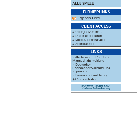
ALLE SPIELE
TURNIERLINKS
Ergebnis-Feed
CLIENT ACCESS
» Ultiorganizer links
» Daten exportieren
» Mobile Administration
» Scorekeeper
LINKS
» dfv-turniere - Portal zur
Mannschaftsmeldung
» Deutscher
Frisbeesportverband und
Impressum
» Datenschutzerklärung
@ Administration
Anleitung
|
Admin-Hilfe
|
Datenschutzerklärung