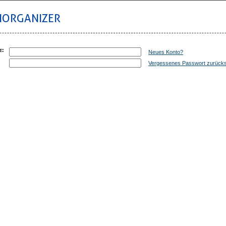
IORGANIZER
e
:
Neues Konto?
:
Vergessenes Passwort zurück