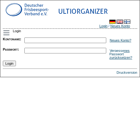
ULTIORGANIZER
Login
/
Neues Konto
Login
Kontoname
:
Neues Konto?
Passwort
:
Vergessenes
Passwort
zurücksetzen?
Druckversion