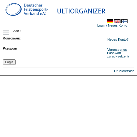
ULTIORGANIZER
Login
/
Neues Konto
Login
Kontoname
:
Neues Konto?
Passwort
:
Vergessenes
Passwort
zurücksetzen?
Druckversion