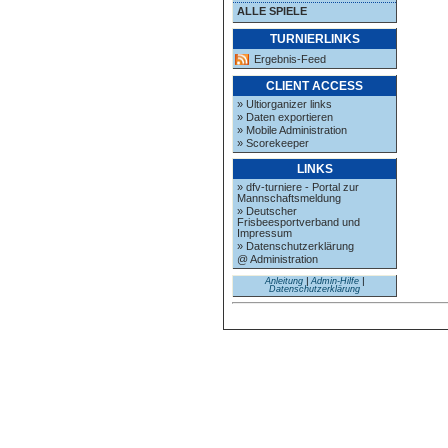
ALLE SPIELE
TURNIERLINKS
Ergebnis-Feed
CLIENT ACCESS
» Ultiorganizer links
» Daten exportieren
» Mobile Administration
» Scorekeeper
LINKS
» dfv-turniere - Portal zur
Mannschaftsmeldung
» Deutscher
Frisbeesportverband und
Impressum
» Datenschutzerklärung
@ Administration
Anleitung
|
Admin-Hilfe
|
Datenschutzerklärung