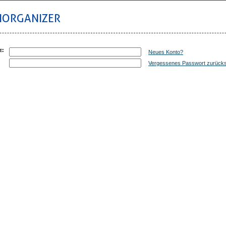
IORGANIZER
e
:
Neues Konto?
:
Vergessenes Passwort zurück