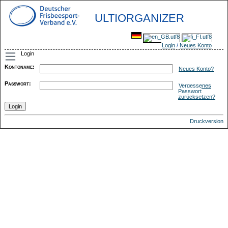
ULTIORGANIZER
Login
/
Neues Konto
Login
Kontoname
:
Neues Konto?
Passwort
:
Vergessenes
Passwort
zurücksetzen?
Druckversion