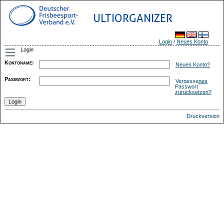
ULTIORGANIZER
Login
/
Neues Konto
Login
Kontoname
:
Neues Konto?
Passwort
:
Vergessenes
Passwort
zurücksetzen?
Druckversion