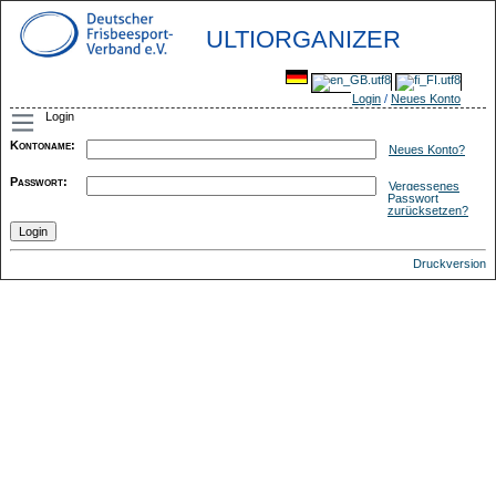
ULTIORGANIZER
Login
/
Neues Konto
Login
Kontoname
:
Neues Konto?
Passwort
:
Vergessenes
Passwort
zurücksetzen?
Druckversion