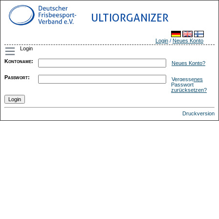
ULTIORGANIZER
Login
/
Neues Konto
Login
Kontoname
:
Neues Konto?
Passwort
:
Vergessenes
Passwort
zurücksetzen?
Druckversion