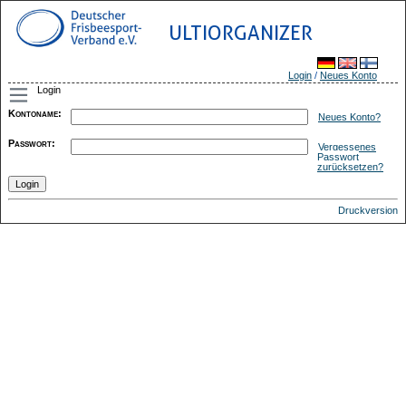
ULTIORGANIZER
Login
/
Neues Konto
Login
Kontoname
:
Neues Konto?
Passwort
:
Vergessenes
Passwort
zurücksetzen?
Druckversion