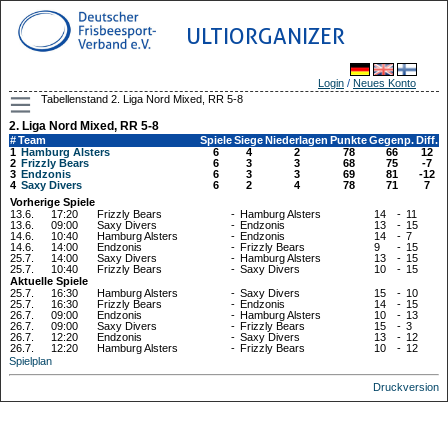
ULTIORGANIZER
Login
/
Neues Konto
Tabellenstand 2. Liga Nord Mixed, RR 5-8
2. Liga Nord Mixed, RR 5-8
#
Team
Spiele
Siege
Niederlagen
Punkte
Gegenp.
Diff.
1
Hamburg Alsters
6
4
2
78
66
12
2
Frizzly Bears
6
3
3
68
75
-7
3
Endzonis
6
3
3
69
81
-12
4
Saxy Divers
6
2
4
78
71
7
Vorherige Spiele
13.6.
17:20
Frizzly Bears
-
Hamburg Alsters
14
-
11
13.6.
09:00
Saxy Divers
-
Endzonis
13
-
15
14.6.
10:40
Hamburg Alsters
-
Endzonis
14
-
7
14.6.
14:00
Endzonis
-
Frizzly Bears
9
-
15
25.7.
14:00
Saxy Divers
-
Hamburg Alsters
13
-
15
25.7.
10:40
Frizzly Bears
-
Saxy Divers
10
-
15
Aktuelle Spiele
25.7.
16:30
Hamburg Alsters
-
Saxy Divers
15
-
10
25.7.
16:30
Frizzly Bears
-
Endzonis
14
-
15
26.7.
09:00
Endzonis
-
Hamburg Alsters
10
-
13
26.7.
09:00
Saxy Divers
-
Frizzly Bears
15
-
3
26.7.
12:20
Endzonis
-
Saxy Divers
13
-
12
26.7.
12:20
Hamburg Alsters
-
Frizzly Bears
10
-
12
Spielplan
Druckversion