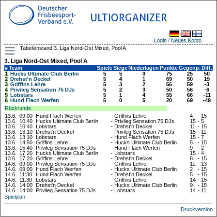
ULTIORGANIZER
Login
/
Neues Konto
Tabellenstand 3. Liga Nord-Ost Mixed, Pool A
3. Liga Nord-Ost Mixed, Pool A
#
Team
Spiele
Siege
Niederlagen
Punkte
Gegenp.
Diff.
1
Hucks Ultimate Club Berlin
5
5
0
75
25
50
2
Drehst'n Deckel
5
4
1
69
50
19
3
Griffins Lehre
5
3
2
56
59
-3
4
Privileg Sensation 75 DJs
5
2
3
50
56
-6
5
Lobstars
5
1
4
55
66
-11
6
Hund Flach Werfen
5
0
5
20
69
-49
Rückrunde
13.6.
09:00
Hund Flach Werfen
-
Griffins Lehre
4
-
15
13.6.
10:40
Hucks Ultimate Club Berlin
-
Privileg Sensation 75 DJs
15
-
5
13.6.
10:40
Lobstars
-
Drehst'n Deckel
11
-
15
13.6.
13:10
Drehst'n Deckel
-
Privileg Sensation 75 DJs
15
-
11
13.6.
13:10
Lobstars
-
Hund Flach Werfen
15
-
7
13.6.
14:50
Griffins Lehre
-
Hucks Ultimate Club Berlin
5
-
15
13.6.
15:40
Privileg Sensation 75 DJs
-
Hund Flach Werfen
9
-
2
13.6.
17:20
Hucks Ultimate Club Berlin
-
Lobstars
15
-
4
13.6.
17:20
Griffins Lehre
-
Drehst'n Deckel
8
-
15
14.6.
09:00
Privileg Sensation 75 DJs
-
Griffins Lehre
11
-
13
14.6.
09:00
Hund Flach Werfen
-
Hucks Ultimate Club Berlin
2
-
15
14.6.
11:30
Hund Flach Werfen
-
Drehst'n Deckel
5
-
15
14.6.
11:30
Lobstars
-
Griffins Lehre
14
-
15
14.6.
14:00
Drehst'n Deckel
-
Hucks Ultimate Club Berlin
9
-
15
14.6.
14:00
Privileg Sensation 75 DJs
-
Lobstars
14
-
11
Spielplan
Druckversion