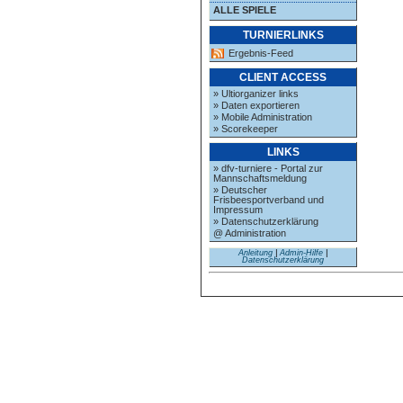
ALLE SPIELE
TURNIERLINKS
Ergebnis-Feed
CLIENT ACCESS
» Ultiorganizer links
» Daten exportieren
» Mobile Administration
» Scorekeeper
LINKS
» dfv-turniere - Portal zur
Mannschaftsmeldung
» Deutscher
Frisbeesportverband und
Impressum
» Datenschutzerklärung
@ Administration
Anleitung
|
Admin-Hilfe
|
Datenschutzerklärung