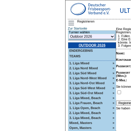
ULT
Registrieren
Zur Startseite
Eine Regis
Registrie
Turnier wählen
Füllen
Eine E
könnte. I
OUTDOOR 2026
Folgen
ENDERGEBNIS
Name
:
TEAMS
Kontonam
1. Liga Mixed
»
Passwort
2. Liga Nord Mixed
»
Passwort
2. Liga Süd Mixed
»
(Wdh.)
:
3. Liga Nord-West Mixed
»
E-Mail
:
3. Liga Nord-Ost Mixed
»
Sie können
3. Liga Süd-West Mixed
»
3. Liga Süd-Ost Mixed
»
1. Liga Mixed, Beach
»
1. Liga Frauen, Beach
»
1. Liga Open, Beach
»
Sie haben
2. Liga Mixed, Beach
»
3. Liga Mixed, Beach
»
Mixed, Masters
»
Open, Masters
»