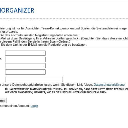
IORGANIZER
trierung ist nur für Ausrichter, Team-Kontaktpersonen und Spieler, die Systemdaten eintrage
rungsprozess:
 Sie das Formular mit den Registrierungsdaten unten aus.
-Mail wird zur Bestätigung Ihrer Adresse dorthin geschickt. (Beachten Sie, dass diese unricht
n diesem Fall finden Sie sie in Ihrem Spam-Ordner.)
 Sie dem Link in der E-Mail, um die Registrierung zu bestätigen.
e
:
:
 unsere Datenschutzrichtlinien lesen, wenn Sie diesem Link folgen:
Datenschutzerklärung
Ich akzeptiere die Datenschutzrichtlinien. Ich stimme zu, dass diese Seite meine persönl
wie oben angegeben) benutzt, wie es die Datenschutzrichtlinien erklären.
 schon einen Account:
Login