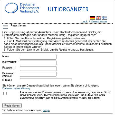
ULTIORGANIZER
Login
/
Neues Konto
Registrieren
Eine Registrierung ist nur für Ausrichter, Team-Kontaktpersonen und Spieler, die
Systemdaten eintragen oder ändern müssen, nötig. Registrierungsprozess:
Füllen Sie das Formular mit den Registrierungsdaten unten aus.
Eine E-Mail wird zur Bestätigung Ihrer Adresse dorthin geschickt. (Beachten Sie,
dass diese unrichtigerweise als Spam klassifiziert werden könnte. In diesem Fall finden
Sie sie in Ihrem Spam-Ordner.)
Folgen Sie dem Link in der E-Mail, um die Registrierung zu bestätigen.
Name
:
Kontoname
:
Passwort
:
Passwort
(Wdh.)
:
E-Mail
:
Sie können unsere Datenschutzrichtlinien lesen, wenn Sie diesem Link folgen:
Datenschutzerklärung
Ich akzeptiere die Datenschutzrichtlinien. Ich stimme zu, dass diese Seite
meine persönlichen Daten (einschließlich Name und E-Mail wie oben
angegeben) benutzt, wie es die Datenschutzrichtlinien erklären.
Sie haben schon einen Account:
Login