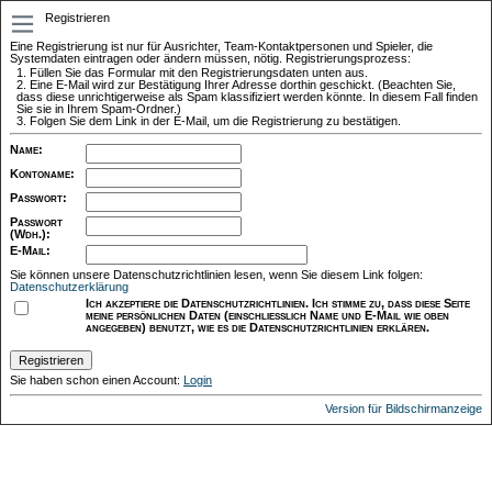
Registrieren
Eine Registrierung ist nur für Ausrichter, Team-Kontaktpersonen und Spieler, die
Systemdaten eintragen oder ändern müssen, nötig. Registrierungsprozess:
Füllen Sie das Formular mit den Registrierungsdaten unten aus.
Eine E-Mail wird zur Bestätigung Ihrer Adresse dorthin geschickt. (Beachten Sie,
dass diese unrichtigerweise als Spam klassifiziert werden könnte. In diesem Fall finden
Sie sie in Ihrem Spam-Ordner.)
Folgen Sie dem Link in der E-Mail, um die Registrierung zu bestätigen.
Name
:
Kontoname
:
Passwort
:
Passwort
(Wdh.)
:
E-Mail
:
Sie können unsere Datenschutzrichtlinien lesen, wenn Sie diesem Link folgen:
Datenschutzerklärung
Ich akzeptiere die Datenschutzrichtlinien. Ich stimme zu, dass diese Seite
meine persönlichen Daten (einschließlich Name und E-Mail wie oben
angegeben) benutzt, wie es die Datenschutzrichtlinien erklären.
Sie haben schon einen Account:
Login
Version für Bildschirmanzeige