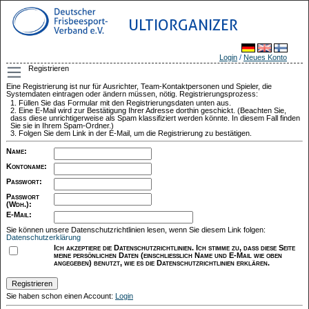
ULTIORGANIZER
Login
/
Neues Konto
Registrieren
Eine Registrierung ist nur für Ausrichter, Team-Kontaktpersonen und Spieler, die
Systemdaten eintragen oder ändern müssen, nötig. Registrierungsprozess:
Füllen Sie das Formular mit den Registrierungsdaten unten aus.
Eine E-Mail wird zur Bestätigung Ihrer Adresse dorthin geschickt. (Beachten Sie,
dass diese unrichtigerweise als Spam klassifiziert werden könnte. In diesem Fall finden
Sie sie in Ihrem Spam-Ordner.)
Folgen Sie dem Link in der E-Mail, um die Registrierung zu bestätigen.
Name
:
Kontoname
:
Passwort
:
Passwort
(Wdh.)
:
E-Mail
:
Sie können unsere Datenschutzrichtlinien lesen, wenn Sie diesem Link folgen:
Datenschutzerklärung
Ich akzeptiere die Datenschutzrichtlinien. Ich stimme zu, dass diese Seite
meine persönlichen Daten (einschließlich Name und E-Mail wie oben
angegeben) benutzt, wie es die Datenschutzrichtlinien erklären.
Sie haben schon einen Account:
Login