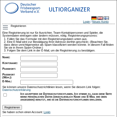
ULTIORGANIZER
Login
/
Neues Konto
Registrieren
Eine Registrierung ist nur für Ausrichter, Team-Kontaktpersonen und Spieler, die
Systemdaten eintragen oder ändern müssen, nötig. Registrierungsprozess:
Füllen Sie das Formular mit den Registrierungsdaten unten aus.
Eine E-Mail wird zur Bestätigung Ihrer Adresse dorthin geschickt. (Beachten Sie,
dass diese unrichtigerweise als Spam klassifiziert werden könnte. In diesem Fall finden
Sie sie in Ihrem Spam-Ordner.)
Folgen Sie dem Link in der E-Mail, um die Registrierung zu bestätigen.
Name
:
Kontoname
:
Passwort
:
Passwort
(Wdh.)
:
E-Mail
:
Sie können unsere Datenschutzrichtlinien lesen, wenn Sie diesem Link folgen:
Datenschutzerklärung
Ich akzeptiere die Datenschutzrichtlinien. Ich stimme zu, dass diese Seite
meine persönlichen Daten (einschließlich Name und E-Mail wie oben
angegeben) benutzt, wie es die Datenschutzrichtlinien erklären.
Sie haben schon einen Account:
Login