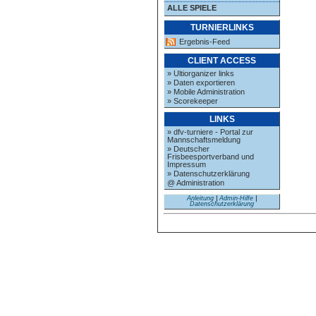
ALLE SPIELE
TURNIERLINKS
Ergebnis-Feed
CLIENT ACCESS
» Ultiorganizer links
» Daten exportieren
» Mobile Administration
» Scorekeeper
LINKS
» dfv-turniere - Portal zur
Mannschaftsmeldung
» Deutscher
Frisbeesportverband und
Impressum
» Datenschutzerklärung
@ Administration
Anleitung
|
Admin-Hilfe
|
Datenschutzerklärung