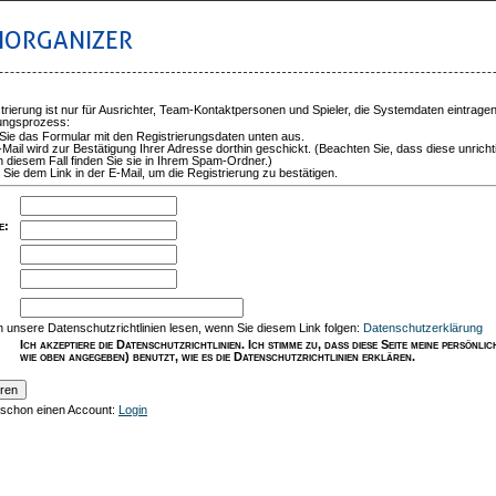
IORGANIZER
trierung ist nur für Ausrichter, Team-Kontaktpersonen und Spieler, die Systemdaten eintrage
rungsprozess:
 Sie das Formular mit den Registrierungsdaten unten aus.
-Mail wird zur Bestätigung Ihrer Adresse dorthin geschickt. (Beachten Sie, dass diese unricht
n diesem Fall finden Sie sie in Ihrem Spam-Ordner.)
 Sie dem Link in der E-Mail, um die Registrierung zu bestätigen.
e
:
:
 unsere Datenschutzrichtlinien lesen, wenn Sie diesem Link folgen:
Datenschutzerklärung
Ich akzeptiere die Datenschutzrichtlinien. Ich stimme zu, dass diese Seite meine persönl
wie oben angegeben) benutzt, wie es die Datenschutzrichtlinien erklären.
 schon einen Account:
Login