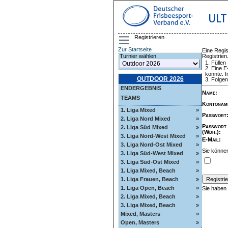
ULT
Registrieren
Zur Startseite
Eine Regis
Registrie
Turnier wählen
Füllen
Eine E
könnte. I
OUTDOOR 2026
Folgen
ENDERGEBNIS
Name
:
TEAMS
Kontonam
1. Liga Mixed
»
Passwort
2. Liga Nord Mixed
»
Passwort
2. Liga Süd Mixed
»
(Wdh.)
:
3. Liga Nord-West Mixed
»
E-Mail
:
3. Liga Nord-Ost Mixed
»
Sie können
3. Liga Süd-West Mixed
»
3. Liga Süd-Ost Mixed
»
1. Liga Mixed, Beach
»
1. Liga Frauen, Beach
»
1. Liga Open, Beach
»
Sie haben
2. Liga Mixed, Beach
»
3. Liga Mixed, Beach
»
Mixed, Masters
»
Open, Masters
»