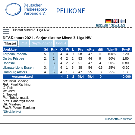
PELIKONE
Kirjaudu
/
New User
Tilastot Mixed 3. Liga NW
DFV-Restart 2021 - Sarjan tilastot: Mixed 3. Liga NW
Pelit
Näytä lohkot
Pool A
Tilastot
-
-
-
Joukkue
Sd
Rnk
G
W
L
Pts
oPts
diff
Win-%
PwrR
Torpedo Phoenix
5.
1
4
4
0
58
47
11
100%
2.20
Du bis Frisbee
2.
2
4
2
2
53
44
9
50%
1.80
Bonnsai
1.
3
4
2
2
51
47
4
50%
0.80
Ultimate Lions Essen
3.
4
4
1
3
38
54
-16
25%
-3.20
Hamburg Alsters
4.
5
4
1
3
47
55
-8
25%
-1.60
Accumulated
4
2
2
49.4
49.4
0
-0.000
Sd:
Initial Seeding
Rnk:
Final Ranking
G:
Pelit
W:
Voitot
L:
Tappiot
Pts:
Tehdyt maalit
oPts:
Päästetyt maalit
diff:
Maaliero
PwrR:
Power Ranking
Näytä lohkot
Tulostettava versio