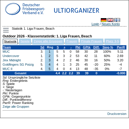
ULTIORGANIZER
Login
/
Neues Konto
Statistik 1. Liga Frauen, Beach
Outdoor 2026 - Klassenstatistik: 1. Liga Frauen, Beach
Spiele
Zeige alle Gruppen
Frauen
Finale Frauen
Platz 3-5
Statistik
-
-
-
-
-
Team
Sd
Rng
S
+
-
Pkt
GPtk
Diff.
Sieg-%
PwrR
MUC
3.
1
5
5
0
58
30
28
100%
5.11
Undercover
1.
2
5
3
2
53
42
11
60%
2.69
Jinx Midnight
2.
3
4
2
2
46
30
16
50%
3.20
Goldfingers SG Potzig
5.
4
4
1
3
25
45
-20
25%
-4
MUC II
4.
5
4
0
4
13
48
-35
0%
-7
Gesamt
4.4
2.2
2.2
39
39
0
-0.000
Sd:
Ursprüngliche Setzliste
Rng:
Endergebnis
S:
Spiele
+:
Siege
-:
Niederlagen
Pkt:
Punkte
GPtk:
Gegenpunkte
Diff.:
Punktedifferenz
PwrR:
Power Ranking
Zeige alle Gruppen
Druckversion