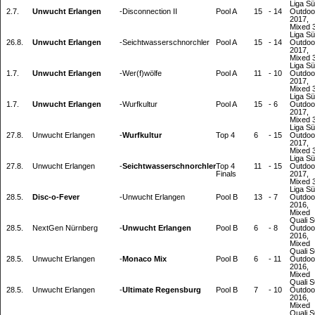
Liga S
2.7.
Unwucht Erlangen
-
Disconnection II
Pool A
15
-
14
Outdoo
2017,
Mixed 3
Liga S
26.8.
Unwucht Erlangen
-
Seichtwasserschnorchler
Pool A
15
-
14
Outdoo
2017,
Mixed 3
Liga S
1.7.
Unwucht Erlangen
-
Wer(f)wölfe
Pool A
11
-
10
Outdoo
2017,
Mixed 3
Liga S
1.7.
Unwucht Erlangen
-
Wurfkultur
Pool A
15
-
6
Outdoo
2017,
Mixed 3
Liga S
27.8.
Unwucht Erlangen
-
Wurfkultur
Top 4
6
-
15
Outdoo
2017,
Mixed 3
Liga S
27.8.
Unwucht Erlangen
-
Seichtwasserschnorchler
Top 4
11
-
15
Outdoo
Finals
2017,
Mixed 3
Liga S
28.5.
Disc-o-Fever
-
Unwucht Erlangen
Pool B
13
-
7
Outdoo
2016,
Mixed
Quali 
28.5.
NextGen Nürnberg
-
Unwucht Erlangen
Pool B
6
-
8
Outdoo
2016,
Mixed
Quali 
28.5.
Unwucht Erlangen
-
Monaco Mix
Pool B
6
-
11
Outdoo
2016,
Mixed
Quali 
28.5.
Unwucht Erlangen
-
Ultimate Regensburg
Pool B
7
-
10
Outdoo
2016,
Mixed
Quali 