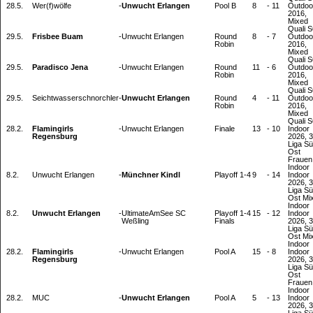
28.5.
Wer(f)wölfe
-
Unwucht Erlangen
Pool B
8
-
11
Outdoo
2016,
Mixed
Quali 
29.5.
Frisbee Buam
-
Unwucht Erlangen
Round
8
-
7
Outdoo
Robin
2016,
Mixed
Quali 
29.5.
Paradisco Jena
-
Unwucht Erlangen
Round
11
-
6
Outdoo
Robin
2016,
Mixed
Quali 
29.5.
Seichtwasserschnorchler
-
Unwucht Erlangen
Round
4
-
11
Outdoo
Robin
2016,
Mixed
Quali 
28.2.
Flamingirls
-
Unwucht Erlangen
Finale
13
-
10
Indoor
Regensburg
2026, 3
Liga Sü
Ost
Frauen
Indoor
8.2.
Unwucht Erlangen
-
Münchner Kindl
Playoff 1-4
9
-
14
Indoor
2026, 3
Liga Sü
Ost Mi
Indoor
8.2.
Unwucht Erlangen
-
UltimateAmSee SC
Playoff 1-4
15
-
12
Indoor
Weßling
Finals
2026, 3
Liga Sü
Ost Mi
Indoor
28.2.
Flamingirls
-
Unwucht Erlangen
Pool A
15
-
8
Indoor
Regensburg
2026, 3
Liga Sü
Ost
Frauen
Indoor
28.2.
MUC
-
Unwucht Erlangen
Pool A
5
-
13
Indoor
2026, 3