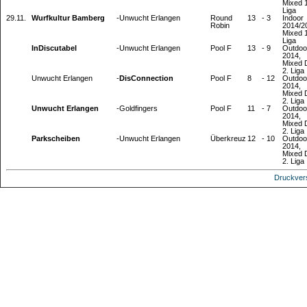
Mixed 1
Liga
29.11.
Wurfkultur Bamberg
-
Unwucht Erlangen
Round
13
-
3
Indoor
Robin
2014/2
Mixed 1
Liga
InDiscutabel
-
Unwucht Erlangen
Pool F
13
-
9
Outdoo
2014,
Mixed
2. Liga
Unwucht Erlangen
-
DisConnection
Pool F
8
-
12
Outdoo
2014,
Mixed
2. Liga
Unwucht Erlangen
-
Goldfingers
Pool F
11
-
7
Outdoo
2014,
Mixed
2. Liga
Parkscheiben
-
Unwucht Erlangen
Überkreuz
12
-
10
Outdoo
2014,
Mixed
2. Liga
Druckver