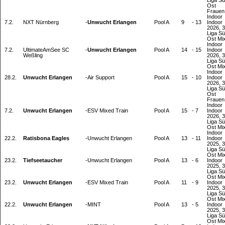
Liga Sü
Ost
Frauen
Indoor
7.2.
NXT Nürnberg
-
Unwucht Erlangen
Pool A
9
-
13
Indoor
2026, 3
Liga Sü
Ost Mi
Indoor
7.2.
UltimateAmSee SC
-
Unwucht Erlangen
Pool A
14
-
15
Indoor
Weßling
2026, 3
Liga Sü
Ost Mi
Indoor
28.2.
Unwucht Erlangen
-
Air Support
Pool A
15
-
10
Indoor
2026, 3
Liga Sü
Ost
Frauen
Indoor
7.2.
Unwucht Erlangen
-
ESV Mixed Train
Pool A
15
-
7
Indoor
2026, 3
Liga Sü
Ost Mi
Indoor
22.2.
Ratisbona Eagles
-
Unwucht Erlangen
Pool A
13
-
11
Indoor
2025, 3
Liga Sü
Ost Mi
23.2.
Tiefseetaucher
-
Unwucht Erlangen
Pool A
13
-
6
Indoor
2025, 3
Liga Sü
Ost Mi
23.2.
Unwucht Erlangen
-
ESV Mixed Train
Pool A
11
-
9
Indoor
2025, 3
Liga Sü
Ost Mi
22.2.
Unwucht Erlangen
-
MINT
Pool A
13
-
5
Indoor
2025, 3
Liga Sü
Ost Mi