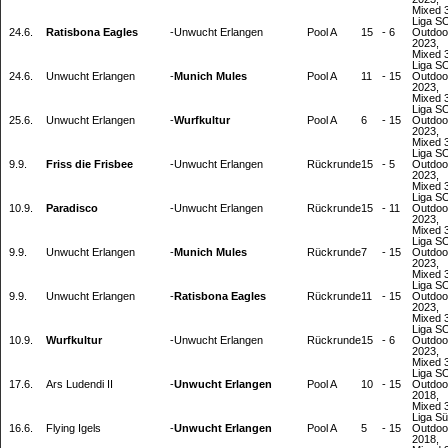
Mixed 3
Liga S
24.6.
Ratisbona Eagles
-
Unwucht Erlangen
Pool A
15
-
6
Outdoo
2023,
Mixed 3
Liga S
24.6.
Unwucht Erlangen
-
Munich Mules
Pool A
11
-
15
Outdoo
2023,
Mixed 3
Liga S
25.6.
Unwucht Erlangen
-
Wurfkultur
Pool A
6
-
15
Outdoo
2023,
Mixed 3
Liga S
9.9.
Friss die Frisbee
-
Unwucht Erlangen
Rückrunde
15
-
5
Outdoo
2023,
Mixed 3
Liga S
10.9.
Paradisco
-
Unwucht Erlangen
Rückrunde
15
-
11
Outdoo
2023,
Mixed 3
Liga S
9.9.
Unwucht Erlangen
-
Munich Mules
Rückrunde
7
-
15
Outdoo
2023,
Mixed 3
Liga S
9.9.
Unwucht Erlangen
-
Ratisbona Eagles
Rückrunde
11
-
15
Outdoo
2023,
Mixed 3
Liga S
10.9.
Wurfkultur
-
Unwucht Erlangen
Rückrunde
15
-
6
Outdoo
2023,
Mixed 3
Liga S
17.6.
Ars Ludendi II
-
Unwucht Erlangen
Pool A
10
-
15
Outdoo
2018,
Mixed 3
Liga S
16.6.
Flying Igels
-
Unwucht Erlangen
Pool A
5
-
15
Outdoo
2018,