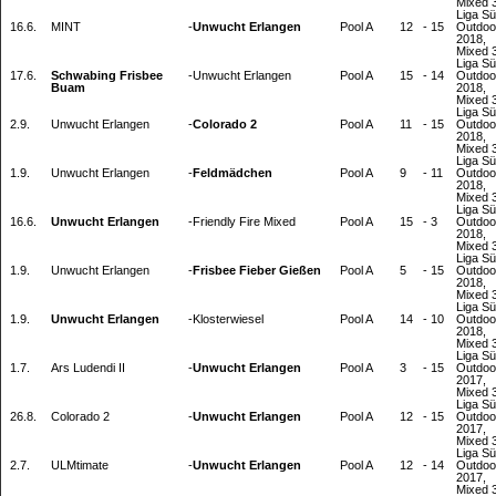
Mixed 3
Liga S
16.6.
MINT
-
Unwucht Erlangen
Pool A
12
-
15
Outdoo
2018,
Mixed 3
Liga S
17.6.
Schwabing Frisbee
-
Unwucht Erlangen
Pool A
15
-
14
Outdoo
Buam
2018,
Mixed 3
Liga S
2.9.
Unwucht Erlangen
-
Colorado 2
Pool A
11
-
15
Outdoo
2018,
Mixed 3
Liga S
1.9.
Unwucht Erlangen
-
Feldmädchen
Pool A
9
-
11
Outdoo
2018,
Mixed 3
Liga S
16.6.
Unwucht Erlangen
-
Friendly Fire Mixed
Pool A
15
-
3
Outdoo
2018,
Mixed 3
Liga S
1.9.
Unwucht Erlangen
-
Frisbee Fieber Gießen
Pool A
5
-
15
Outdoo
2018,
Mixed 3
Liga S
1.9.
Unwucht Erlangen
-
Klosterwiesel
Pool A
14
-
10
Outdoo
2018,
Mixed 3
Liga S
1.7.
Ars Ludendi II
-
Unwucht Erlangen
Pool A
3
-
15
Outdoo
2017,
Mixed 3
Liga S
26.8.
Colorado 2
-
Unwucht Erlangen
Pool A
12
-
15
Outdoo
2017,
Mixed 3
Liga S
2.7.
ULMtimate
-
Unwucht Erlangen
Pool A
12
-
14
Outdoo
2017,
Mixed 3