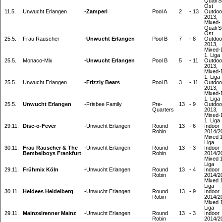
Quali S
Ost
11.5.
Unwucht Erlangen
-
Zamperl
Pool A
2
-
13
Outdoo
2013,
Mixed-
Quali S
Ost
25.5.
Frau Rauscher
-
Unwucht Erlangen
Pool B
7
-
8
Outdoo
2013,
Mixed
1. Liga
25.5.
Monaco-Mix
-
Unwucht Erlangen
Pool B
5
-
11
Outdoo
2013,
Mixed
1. Liga
25.5.
Unwucht Erlangen
-
Frizzly Bears
Pool B
3
-
11
Outdoo
2013,
Mixed
1. Liga
25.5.
Unwucht Erlangen
-
Frisbee Family
Pre-
13
-
9
Outdoo
Quarters
2013,
Mixed
1. Liga
29.11.
Disc-o-Fever
-
Unwucht Erlangen
Round
13
-
6
Indoor
Robin
2014/2
Mixed 1
Liga
30.11.
Frau Rauscher & The
-
Unwucht Erlangen
Round
13
-
3
Indoor
Bembelboys Frankfurt
Robin
2014/2
Mixed 1
Liga
29.11.
Frühmix Köln
-
Unwucht Erlangen
Round
13
-
4
Indoor
Robin
2014/2
Mixed 1
Liga
30.11.
Heidees Heidelberg
-
Unwucht Erlangen
Round
13
-
9
Indoor
Robin
2014/2
Mixed 1
Liga
29.11.
Mainzelrenner Mainz
-
Unwucht Erlangen
Round
13
-
3
Indoor
Robin
2014/2