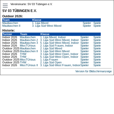
Vereinskarte: SV 03 Tübingen e.V.
SV 03 TÜBINGEN E.V.
Outdoor 2026:
Team
Klasse
Maultaschen
1. Liga Mixed
Spieler
Spiele
Maultaschen II
3. Liga Süd-West Mixed
Spieler
Spiele
Historie:
Turnier
Team
Klasse
Indoor 2026
Maultaschen
1. Liga Mixed, Indoor
Spieler
Spiele
Indoor 2026
Maultaschen 2
3. Liga Süd-West Mixed, Indoor
Spieler
Spiele
Indoor 2026
Maultaschen 3
5. Liga Süd-West Mixed, Indoor
Spieler
Spiele
Indoor 2026
MissTÜrious
2. Liga Süd Frauen, Indoor
Spieler
Spiele
Outdoor 2025
Maultaschen
2. Liga Süd Mixed
Spieler
Spiele
Outdoor 2025
Maultaschen II
3. Liga Süd-West Mixed
Spieler
Spiele
Indoor 2026
THW
3. Liga Süd-West Open, Indoor
Spieler
Spiele
Indoor 2026
THW
5. Liga Süd-West Open, Indoor
Spieler
Spiele
Outdoor 2025
MissTÜrious
1. Liga Frauen
Spieler
Spiele
Outdoor 2025
THW
2. Liga Süd Open
Spieler
Spiele
Indoor 2026
MissTÜrious II
3. Liga Süd-West Frauen, Indoor
Spieler
Spiele
Version für Bildschirmanzeige