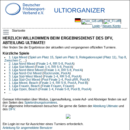
ULTIORGANIZER
Login
/
Neues Konto
Startseite
HERZLICH WILLKOMMEN BEIM ERGEBNISDIENST DES DFV,
ABTEILUNG ULTIMATE!
Hier finden Sie die Ergebnisse der aktuellen und vergangenen offiziellen Turniere.
Kürzliche Spiele
1. Liga Mixed
(
Spiel um Platz 15
,
Spiel um Platz 9
,
Relegationsspiel (Platz 11)
,
Top 8
,
Zwischen C
, ...)
2. Liga Nord Mixed
(
Finale 1-4
,
RR 5-8
,
Pool A
)
2. Liga Süd Mixed
(
Finale 1-4
,
RR 5-8
,
Pool A
)
3. Liga Nord-West Mixed
(
Finale 1-4
,
RR 5-8
,
Pool A
)
3. Liga Nord-Ost Mixed
(
Rückrunde
,
Pool A
)
3. Liga Süd-West Mixed
(
Finale 1-4
,
RR 5-8
,
Pool A
)
3. Liga Süd-Ost Mixed
(
Pool Finale 1-4
,
Pool uRR
,
Pool A
)
1. Liga Mixed, Beach
(
Finale 1-4
,
RR 5-8
,
Pool A
,
Pool B
)
1. Liga Frauen, Beach
(
Finale Frauen
,
Frauen
)
1. Liga Open, Beach
(
Finale 1-4
,
Finale 5-8
,
Pool B
,
Pool A
)
...
Genaue Information über Modus, Ligenaufteilung, sowie Auf- und Absteiger finden sie auf
den Seiten des
Spielordnungskomitees
.
Für allgemeine Informationen besuchen Sie gerne die Seiten der
Abteilung Ultimate
und
des
DFV
.
Ein Login ist nur für Ausrichter eines Turniers erforderlich.
Anleitung für angemeldete Benutzer