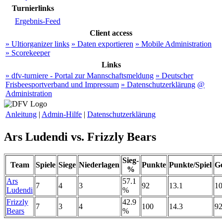
Turnierlinks
Ergebnis-Feed
Client access
» Ultiorganizer links
» Daten exportieren
» Mobile Administration
» Scorekeeper
Links
» dfv-turniere - Portal zur Mannschaftsmeldung
» Deutscher
Frisbeesportverband und Impressum
» Datenschutzerklärung
@
Administration
Anleitung
|
Admin-Hilfe
|
Datenschutzerklärung
Ars Ludendi vs. Frizzly Bears
Sieg-
Team
Spiele
Siege
Niederlagen
Punkte
Punkte/Spiel
G
%
Ars
57.1
7
4
3
92
13.1
1
Ludendi
%
Frizzly
42.9
7
3
4
100
14.3
9
Bears
%