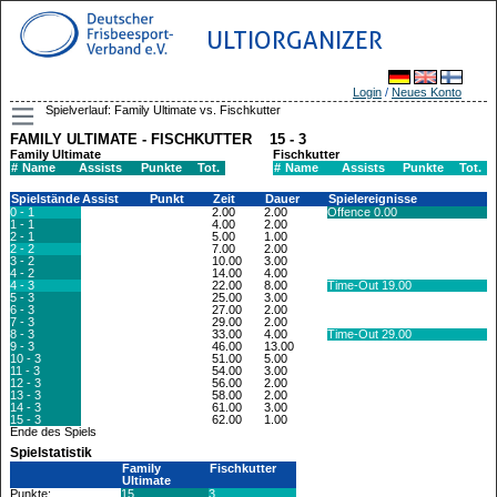
ULTIORGANIZER
Login
/
Neues Konto
Spielverlauf: Family Ultimate vs. Fischkutter
FAMILY ULTIMATE - FISCHKUTTER 15 - 3
Family Ultimate
Fischkutter
#
Name
Assists
Punkte
Tot.
#
Name
Assists
Punkte
Tot.
Spielstände
Assist
Punkt
Zeit
Dauer
Spielereignisse
0 - 1
2.00
2.00
Offence 0.00
1 - 1
4.00
2.00
2 - 1
5.00
1.00
2 - 2
7.00
2.00
3 - 2
10.00
3.00
4 - 2
14.00
4.00
4 - 3
22.00
8.00
Time-Out 19.00
5 - 3
25.00
3.00
6 - 3
27.00
2.00
7 - 3
29.00
2.00
8 - 3
33.00
4.00
Time-Out 29.00
9 - 3
46.00
13.00
10 - 3
51.00
5.00
11 - 3
54.00
3.00
12 - 3
56.00
2.00
13 - 3
58.00
2.00
14 - 3
61.00
3.00
15 - 3
62.00
1.00
Ende des Spiels
Spielstatistik
Family
Fischkutter
Ultimate
Punkte:
15
3