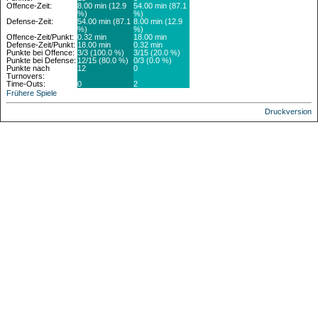
Offence-Zeit:
8.00 min (12.9
54.00 min (87.1
%)
%)
Defense-Zeit:
54.00 min (87.1
8.00 min (12.9
%)
%)
Offence-Zeit/Punkt:
0.32 min
18.00 min
Defense-Zeit/Punkt:
18.00 min
0.32 min
Punkte bei Offence:
3/3 (100.0 %)
3/15 (20.0 %)
Punkte bei Defense:
12/15 (80.0 %)
0/3 (0.0 %)
Punkte nach
12
0
Turnovers:
Time-Outs:
0
2
Frühere Spiele
Druckversion