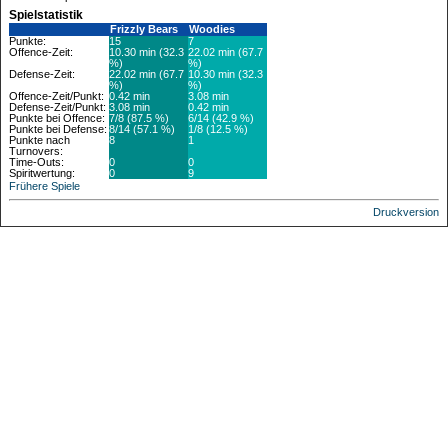
Spielstatistik
Frizzly Bears
Woodies
Punkte:
15
7
Offence-Zeit:
10.30 min (32.3
22.02 min (67.7
%)
%)
Defense-Zeit:
22.02 min (67.7
10.30 min (32.3
%)
%)
Offence-Zeit/Punkt:
0.42 min
3.08 min
Defense-Zeit/Punkt:
3.08 min
0.42 min
Punkte bei Offence:
7/8 (87.5 %)
6/14 (42.9 %)
Punkte bei Defense:
8/14 (57.1 %)
1/8 (12.5 %)
Punkte nach
8
1
Turnovers:
Time-Outs:
0
0
Spiritwertung:
0
9
Frühere Spiele
Druckversion