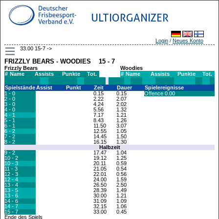
ULTIORGANIZER
Login
/
Neues Konto
33.00 15-7 ->
FRIZZLY BEARS - WOODIES 15 - 7
Frizzly Bears
Woodies
#
Name
Assists
Punkte
Tot.
#
Name
Assists
Punkte
Tot.
Spielstände
Assist
Punkt
Zeit
Dauer
Spielereignisse
1 - 0
0.15
0.15
Offence 0.00
2 - 0
2.22
2.07
3 - 0
4.24
2.02
4 - 0
5.56
1.32
4 - 1
7.17
1.21
5 - 1
8.43
1.26
6 - 1
11.50
3.07
6 - 2
12.55
1.05
7 - 2
14.45
1.50
8 - 2
16.15
1.30
Halbzeit
9 - 2
17.47
1.04
10 - 2
19.12
1.25
10 - 3
20.11
0.59
11 - 3
21.05
0.54
12 - 3
22.01
0.56
12 - 4
24.00
1.59
13 - 4
26.50
2.50
13 - 5
28.39
1.49
13 - 6
30.00
1.21
14 - 6
31.09
1.09
14 - 7
32.15
1.06
15 - 7
33.00
0.45
Ende des Spiels