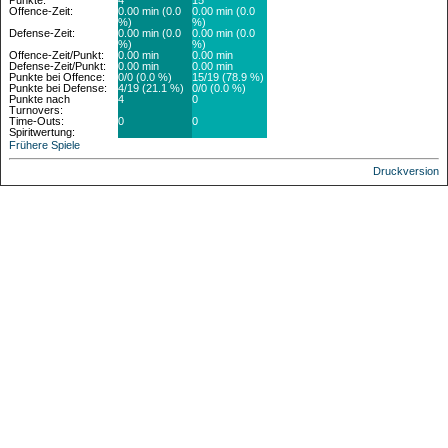
Punkte:
4
15
Offence-Zeit:
0.00 min (0.0
0.00 min (0.0
%)
%)
Defense-Zeit:
0.00 min (0.0
0.00 min (0.0
%)
%)
Offence-Zeit/Punkt:
0.00 min
0.00 min
Defense-Zeit/Punkt:
0.00 min
0.00 min
Punkte bei Offence:
0/0 (0.0 %)
15/19 (78.9 %)
Punkte bei Defense:
4/19 (21.1 %)
0/0 (0.0 %)
Punkte nach
4
0
Turnovers:
Time-Outs:
0
0
Spiritwertung:
Frühere Spiele
Druckversion