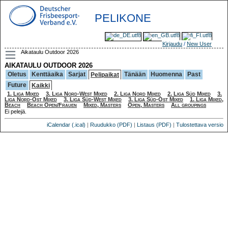
PELIKONE
Kirjaudu
/
New User
Aikataulu Outdoor 2026
AIKATAULU OUTDOOR 2026
Oletus
Kenttäaika
Sarjat
Tänään
Huomenna
Past
Pelipaikat
Future
Kaikki
1. Liga Mixed
3. Liga Nord-West Mixed
2. Liga Nord Mixed
2. Liga Süd Mixed
3.
Liga Nord-Ost Mixed
3. Liga Süd-West Mixed
3. Liga Süd-Ost Mixed
1. Liga Mixed,
Beach
Beach Open/Frauen
Mixed, Masters
Open, Masters
All groupings
Ei pelejä.
iCalendar (.ical)
|
Ruudukko (PDF)
|
Listaus (PDF)
|
Tulostettava versio