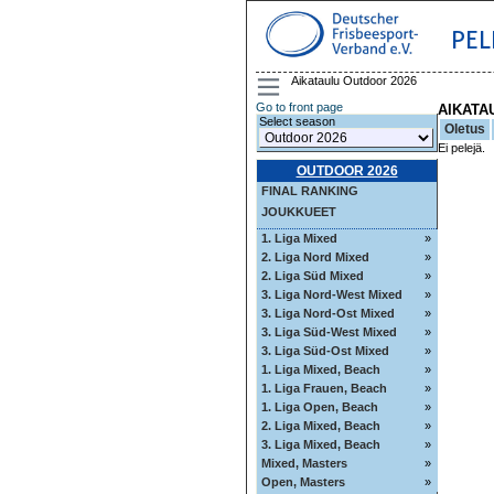
PEL
Aikataulu Outdoor 2026
Go to front page
AIKATA
Select season
Oletus
Ei pelejä.
OUTDOOR 2026
FINAL RANKING
JOUKKUEET
1. Liga Mixed
»
2. Liga Nord Mixed
»
2. Liga Süd Mixed
»
3. Liga Nord-West Mixed
»
3. Liga Nord-Ost Mixed
»
3. Liga Süd-West Mixed
»
3. Liga Süd-Ost Mixed
»
1. Liga Mixed, Beach
»
1. Liga Frauen, Beach
»
1. Liga Open, Beach
»
2. Liga Mixed, Beach
»
3. Liga Mixed, Beach
»
Mixed, Masters
»
Open, Masters
»