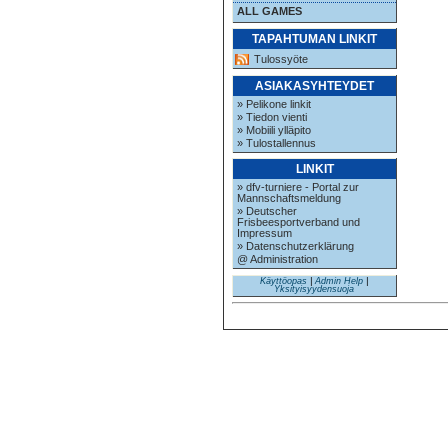
ALL GAMES
TAPAHTUMAN LINKIT
Tulossyöte
ASIAKASYHTEYDET
» Pelikone linkit
» Tiedon vienti
» Mobiili ylläpito
» Tulostallennus
LINKIT
» dfv-turniere - Portal zur
Mannschaftsmeldung
» Deutscher
Frisbeesportverband und
Impressum
» Datenschutzerklärung
@ Administration
Käyttöopas
|
Admin Help
|
Yksityisyydensuoja