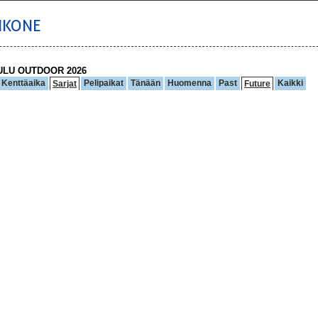
IKONE
ULU OUTDOOR 2026
Kenttäaika
Pelipaikat
Tänään
Huomenna
Past
Kaikki
Sarjat
Future