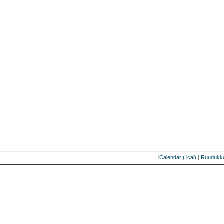
iCalendar (.ical)
|
Ruudukk