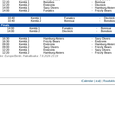
12:20
Kenttä 1
Bonobos
-
Bonnsai
12:20
Kenttä 2
Endzonis
-
Disckick
14:00
Kenttä 1
Saxy Divers
-
Hamburg Alster
14:00
Kenttä 2
Funatics
-
Frizzly Bears
4
10:40
Kenttä 1
Funatics
-
Disckick
10:40
Kenttä 2
Bonnsai
-
Bonobos
4 Finals
14:00
Kenttä 1
Funatics
-
Bonnsai
14:00
Kenttä 2
Disckick
-
Bonobos
16:30
Kenttä 1
Hamburg Alsters
-
Saxy Divers
16:30
Kenttä 2
Frizzly Bears
-
Endzonis
09:00
Kenttä 1
Endzonis
-
Hamburg Alster
09:00
Kenttä 2
Saxy Divers
-
Frizzly Bears
12:20
Kenttä 1
Endzonis
-
Saxy Divers
12:20
Kenttä 2
Hamburg Alsters
-
Frizzly Bears
e: Europe/Berlin. Paikallisaika: 7.8.2026 23:19
iCalendar (.ical)
|
Ruudukk