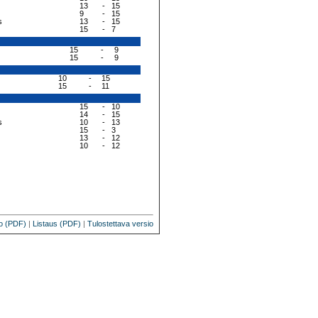
13
-
15
9
-
15
s
13
-
15
15
-
7
15
-
9
15
-
9
10
-
15
15
-
11
15
-
10
14
-
15
s
10
-
13
15
-
3
13
-
12
10
-
12
o (PDF)
|
Listaus (PDF)
|
Tulostettava versio