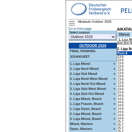
PEL
Aikataulu Outdoor 2026
Go to front page
AIKATA
Select season
Oletus
1. Liga M
Süd-Ost M
OUTDOOR 2026
2. Liga 
FINAL RANKING
Pool A
JOUKKUEET
13.6.
13.6.
13.6.
1. Liga Mixed
»
13.6.
2. Liga Nord Mixed
»
13.6.
13.6.
2. Liga Süd Mixed
»
13.6.
3. Liga Nord-West Mixed
»
13.6.
13.6.
3. Liga Nord-Ost Mixed
»
13.6.
3. Liga Süd-West Mixed
»
13.6.
13.6.
3. Liga Süd-Ost Mixed
»
14.6.
1. Liga Mixed, Beach
»
14.6.
14.6.
1. Liga Frauen, Beach
»
14.6.
14.6.
1. Liga Open, Beach
»
14.6.
2. Liga Mixed, Beach
»
14.6.
14.6.
3. Liga Mixed, Beach
»
25.7.
Mixed, Masters
»
25.7.
25.7.
Open, Masters
»
25.7.