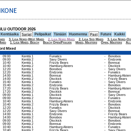
IKONE
ULU OUTDOOR 2026
Kenttäaika
Pelipaikat
Tänään
Huomenna
Future
Kaikki
Sarjat
Past
ixed
3. Liga Nord-West Mixed
2. Liga Nord Mixed
2. Liga Süd Mixed
3. Liga Nord-Os
ixed
1. Liga Mixed, Beach
Beach Open/Frauen
Mixed, Masters
Open, Masters
All
Nord Mixed
09:00
Kenttä 1
Funatics
-
Bonobos
09:00
Kenttä 2
Saxy Divers
-
Endzonis
10:40
Kenttä 1
Frizzly Bears
-
Bonnsai
10:40
Kenttä 2
Hamburg Alsters
-
Disckick
12:20
Kenttä 1
Bonobos
-
Saxy Divers
12:20
Kenttä 2
Endzonis
-
Funatics
14:00
Kenttä 1
Bonnsai
-
Hamburg Alster
14:00
Kenttä 2
Disckick
-
Frizzly Bears
15:40
Kenttä 1
Funatics
-
Saxy Divers
15:40
Kenttä 2
Endzonis
-
Bonobos
17:20
Kenttä 1
Frizzly Bears
-
Hamburg Alster
17:20
Kenttä 2
Disckick
-
Bonnsai
09:00
Kenttä 1
Disckick
-
Saxy Divers
09:00
Kenttä 2
Bonnsai
-
Funatics
10:40
Kenttä 1
Hamburg Alsters
-
Endzonis
10:40
Kenttä 2
Frizzly Bears
-
Bonobos
12:20
Kenttä 1
Funatics
-
Disckick
12:20
Kenttä 2
Saxy Divers
-
Bonnsai
14:00
Kenttä 1
Endzonis
-
Frizzly Bears
14:00
Kenttä 2
Bonobos
-
Hamburg Alster
09:00
Kenttä 1
Disckick
-
Bonobos
09:00
Kenttä 2
Bonnsai
-
Endzonis
10:40
Kenttä 1
Hamburg Alsters
-
Funatics
10:40
Kenttä 2
Frizzly Bears
-
Saxy Divers