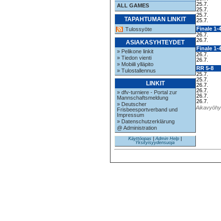
25.7.
ALL GAMES
25.7.
25.7.
TAPAHTUMAN LINKIT
25.7.
Finale 1-
Tulossyöte
26.7.
26.7.
ASIAKASYHTEYDET
Finale 1-
» Pelikone linkit
26.7.
» Tiedon vienti
26.7.
» Mobiili ylläpito
RR 5-8
» Tulostallennus
25.7.
25.7.
LINKIT
26.7.
26.7.
» dfv-turniere - Portal zur
26.7.
Mannschaftsmeldung
26.7.
» Deutscher
Aikavyöhyk
Frisbeesportverband und
Impressum
» Datenschutzerklärung
@ Administration
Käyttöopas
|
Admin Help
|
Yksityisyydensuoja