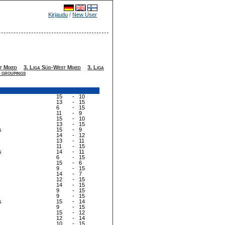
Kirjaudu
/
New User
t Mixed
3. Liga Süd-West Mixed
3. Liga
 groupings
15
-
10
13
-
15
6
-
15
11
-
9
15
-
10
13
-
15
s
15
-
9
14
-
12
13
-
11
11
-
15
s
14
-
11
6
-
15
15
-
6
9
-
15
14
-
7
12
-
15
14
-
15
9
-
15
9
-
15
s
15
-
14
9
-
15
15
-
12
12
-
14
10
-
15