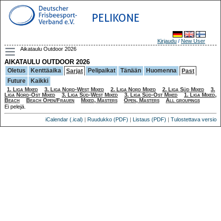
PELIKONE
Kirjaudu
/
New User
Aikataulu Outdoor 2026
AIKATAULU OUTDOOR 2026
Oletus
Kenttäaika
Pelipaikat
Tänään
Huomenna
Sarjat
Past
Future
Kaikki
1. Liga Mixed
3. Liga Nord-West Mixed
2. Liga Nord Mixed
2. Liga Süd Mixed
3.
Liga Nord-Ost Mixed
3. Liga Süd-West Mixed
3. Liga Süd-Ost Mixed
1. Liga Mixed,
Beach
Beach Open/Frauen
Mixed, Masters
Open, Masters
All groupings
Ei pelejä.
iCalendar (.ical)
|
Ruudukko (PDF)
|
Listaus (PDF)
|
Tulostettava versio