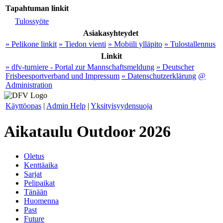
Tapahtuman linkit
Tulossyöte
Asiakasyhteydet
» Pelikone linkit
» Tiedon vienti
» Mobiili ylläpito
» Tulostallennus
Linkit
» dfv-turniere - Portal zur Mannschaftsmeldung
» Deutscher
Frisbeesportverband und Impressum
» Datenschutzerklärung
@
Administration
Käyttöopas
|
Admin Help
|
Yksityisyydensuoja
Aikataulu Outdoor 2026
Oletus
Kenttäaika
Sarjat
Pelipaikat
Tänään
Huomenna
Past
Future