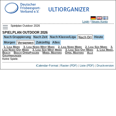
ULTIORGANIZER
Login
/
Neues Konto
Spielplan Outdoor 2026
SPIELPLAN OUTDOOR 2026
Nach Gruppierung
Nach Zeit
Nach Klasse/Liga
Heute
Nach Ort
Morgen
Zukünftig
Alles
Vergangen
1. Liga Mixed
3. Liga Nord-West Mixed
2. Liga Nord Mixed
2. Liga Süd Mixed
3.
Liga Nord-Ost Mixed
3. Liga Süd-West Mixed
3. Liga Süd-Ost Mixed
1. Liga Mixed,
Beach
Beach Open/Frauen
Mixed, Masters
Open, Masters
Alle
Gruppierungen
Keine Spiele.
iCalendar-Format
|
Raster (PDF)
|
Liste (PDF)
|
Druckversion