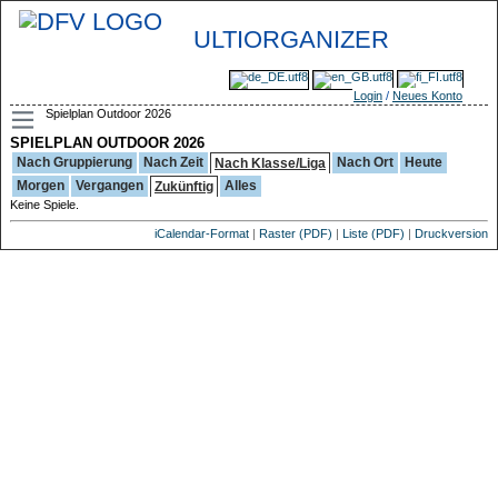
ULTIORGANIZER
Login
/
Neues Konto
Spielplan Outdoor 2026
SPIELPLAN OUTDOOR 2026
Nach Gruppierung
Nach Zeit
Nach Ort
Heute
Nach Klasse/Liga
Morgen
Vergangen
Alles
Zukünftig
Keine Spiele.
iCalendar-Format
|
Raster (PDF)
|
Liste (PDF)
|
Druckversion