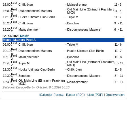
1
Feld
16:00
Chillkröten
-
Mainzelrentner
11
-
9
1
Feld
Old Main Line (Eintracht Frankfurt
16:00
Disconnections Masters
-
11
-
5
2
MXD)
Feld
17:10
Hucks Ultimate Club Berlin
-
Triple M
11
-
7
2
Feld
18:20
Chillkröten
-
Bonobos
9
-
11
1
Feld
18:20
Mainzelrentner
-
Disconnections Masters
6
-
11
2
So 7.6.2026
Mainz
Mixed, Masters Pool A
Feld
09:00
Chillkröten
-
Triple M
11
-
6
1
Feld
10:10
Disconnections Masters
-
Hucks Ultimate Club Berlin
11
-
7
1
Feld
10:10
Mainzelrentner
-
Bonobos
11
-
8
2
Feld
Old Main Line (Eintracht Frankfurt
11:20
Triple M
-
8
-
11
2
MXD)
Feld
12:30
Hucks Ultimate Club Berlin
-
Chillkröten
11
-
8
1
Feld
12:30
Bonobos
-
Disconnections Masters
8
-
11
2
Feld
Old Main Line (Eintracht Frankfurt
13:40
-
Mainzelrentner
7
-
11
1
MXD)
Zeitzone: Europe/Berlin. Ortszeit: 8.8.2026 18:18
iCalendar-Format
|
Raster (PDF)
|
Liste (PDF)
|
Druckversion