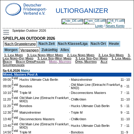
ULTIORGANIZER
Login
/
Neues Konto
Spielplan Outdoor 2026
SPIELPLAN OUTDOOR 2026
Nach Zeit
Nach Klasse/Liga
Nach Ort
Heute
Nach Gruppierung
Morgen
Zukünftig
Alles
Vergangen
1. Liga Mixed
3. Liga Nord-West Mixed
2. Liga Nord Mixed
2. Liga Süd Mixed
3.
Liga Nord-Ost Mixed
3. Liga Süd-West Mixed
3. Liga Süd-Ost Mixed
1. Liga Mixed,
Beach
Beach Open/Frauen
Mixed, Masters
Open, Masters
Alle
Gruppierungen
Sa 6.6.2026
Mainz
Mixed, Masters Pool A
Feld
09:00
Hucks Ultimate Club Berlin
-
Mainzelrentner
11
-
10
1
Feld
Old Main Line (Eintracht Frankfurt
09:00
Bonobos
-
8
-
11
2
MXD)
Feld
10:10
Triple M
-
Disconnections Masters
7
-
11
1
Feld
Old Main Line (Eintracht Frankfurt
11:20
-
Chillkröten
11
-
10
1
MXD)
Feld
11:20
Bonobos
-
Hucks Ultimate Club Berlin
5
-
11
2
Feld
12:30
Mainzelrentner
-
Triple M
9
-
11
2
Feld
13:40
Disconnections Masters
-
Chillkröten
11
-
10
1
Feld
Old Main Line (Eintracht Frankfurt
13:40
-
Hucks Ultimate Club Berlin
7
-
11
2
MXD)
Feld
14:50
Triple M
-
Bonobos
11
-
9