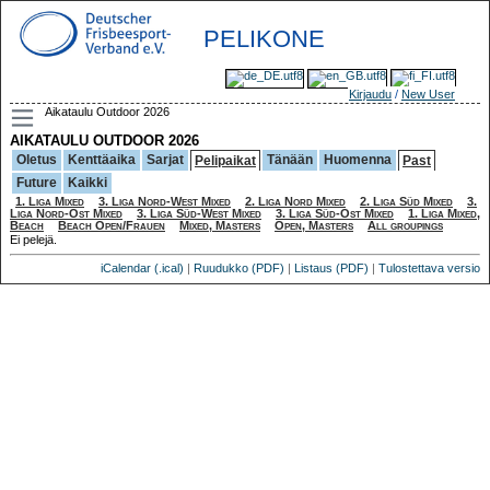
PELIKONE
Kirjaudu
/
New User
Aikataulu Outdoor 2026
AIKATAULU OUTDOOR 2026
Oletus
Kenttäaika
Sarjat
Tänään
Huomenna
Pelipaikat
Past
Future
Kaikki
1. Liga Mixed
3. Liga Nord-West Mixed
2. Liga Nord Mixed
2. Liga Süd Mixed
3.
Liga Nord-Ost Mixed
3. Liga Süd-West Mixed
3. Liga Süd-Ost Mixed
1. Liga Mixed,
Beach
Beach Open/Frauen
Mixed, Masters
Open, Masters
All groupings
Ei pelejä.
iCalendar (.ical)
|
Ruudukko (PDF)
|
Listaus (PDF)
|
Tulostettava versio