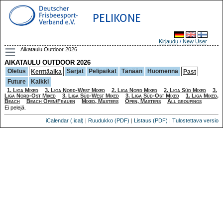
PELIKONE
Kirjaudu
/
New User
Aikataulu Outdoor 2026
AIKATAULU OUTDOOR 2026
Oletus
Sarjat
Pelipaikat
Tänään
Huomenna
Kenttäaika
Past
Future
Kaikki
1. Liga Mixed
3. Liga Nord-West Mixed
2. Liga Nord Mixed
2. Liga Süd Mixed
3.
Liga Nord-Ost Mixed
3. Liga Süd-West Mixed
3. Liga Süd-Ost Mixed
1. Liga Mixed,
Beach
Beach Open/Frauen
Mixed, Masters
Open, Masters
All groupings
Ei pelejä.
iCalendar (.ical)
|
Ruudukko (PDF)
|
Listaus (PDF)
|
Tulostettava versio