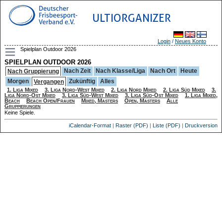
ULTIORGANIZER
Login
/
Neues Konto
Spielplan Outdoor 2026
SPIELPLAN OUTDOOR 2026
Nach Zeit
Nach Klasse/Liga
Nach Ort
Heute
Nach Gruppierung
Morgen
Zukünftig
Alles
Vergangen
1. Liga Mixed
3. Liga Nord-West Mixed
2. Liga Nord Mixed
2. Liga Süd Mixed
3.
Liga Nord-Ost Mixed
3. Liga Süd-West Mixed
3. Liga Süd-Ost Mixed
1. Liga Mixed,
Beach
Beach Open/Frauen
Mixed, Masters
Open, Masters
Alle
Gruppierungen
Keine Spiele.
iCalendar-Format
|
Raster (PDF)
|
Liste (PDF)
|
Druckversion