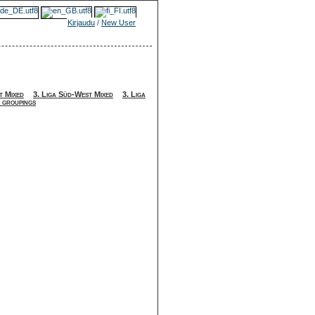
Kirjaudu
/
New User
t Mixed
3. Liga Süd-West Mixed
3. Liga
 groupings