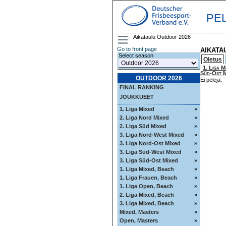
PE
Aikataulu Outdoor 2026
Go to front page
AIKATA
Select season
Oletus
1. Liga M
Süd-Ost M
OUTDOOR 2026
Ei pelejä.
FINAL RANKING
JOUKKUEET
1. Liga Mixed
»
2. Liga Nord Mixed
»
2. Liga Süd Mixed
»
3. Liga Nord-West Mixed
»
3. Liga Nord-Ost Mixed
»
3. Liga Süd-West Mixed
»
3. Liga Süd-Ost Mixed
»
1. Liga Mixed, Beach
»
1. Liga Frauen, Beach
»
1. Liga Open, Beach
»
2. Liga Mixed, Beach
»
3. Liga Mixed, Beach
»
Mixed, Masters
»
Open, Masters
»