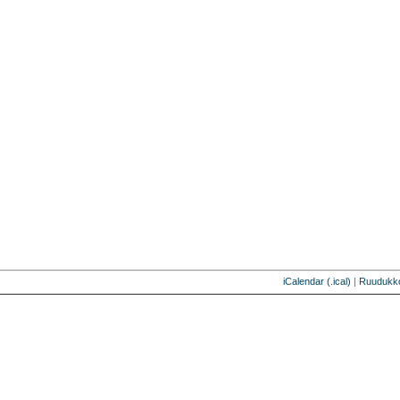
iCalendar (.ical)
|
Ruudukk