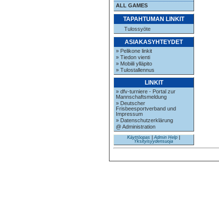
ALL GAMES
TAPAHTUMAN LINKIT
Tulossyöte
ASIAKASYHTEYDET
» Pelikone linkit
» Tiedon vienti
» Mobiili ylläpito
» Tulostallennus
LINKIT
» dfv-turniere - Portal zur
Mannschaftsmeldung
» Deutscher
Frisbeesportverband und
Impressum
» Datenschutzerklärung
@ Administration
Käyttöopas
|
Admin Help
|
Yksityisyydensuoja