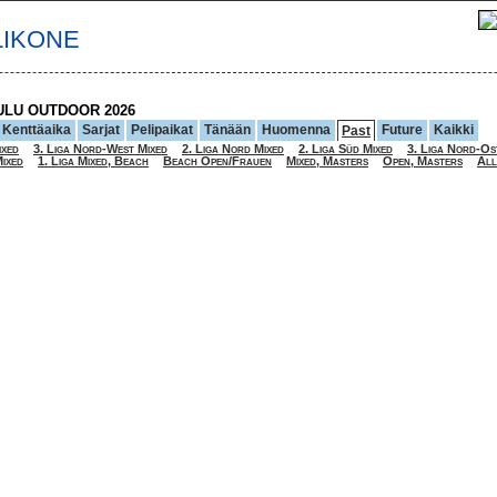
LIKONE
ULU OUTDOOR 2026
Kenttäaika
Sarjat
Pelipaikat
Tänään
Huomenna
Future
Kaikki
Past
ixed
3. Liga Nord-West Mixed
2. Liga Nord Mixed
2. Liga Süd Mixed
3. Liga Nord-Os
ixed
1. Liga Mixed, Beach
Beach Open/Frauen
Mixed, Masters
Open, Masters
All