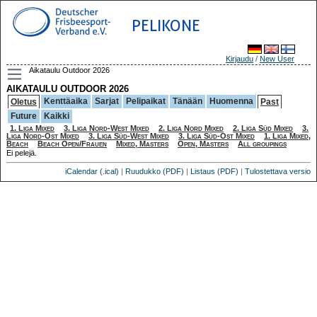
PELIKONE
Kirjaudu
/
New User
Aikataulu Outdoor 2026
AIKATAULU OUTDOOR 2026
Kenttäaika
Sarjat
Pelipaikat
Tänään
Huomenna
Oletus
Past
Future
Kaikki
1. Liga Mixed
3. Liga Nord-West Mixed
2. Liga Nord Mixed
2. Liga Süd Mixed
3.
Liga Nord-Ost Mixed
3. Liga Süd-West Mixed
3. Liga Süd-Ost Mixed
1. Liga Mixed,
Beach
Beach Open/Frauen
Mixed, Masters
Open, Masters
All groupings
Ei pelejä.
iCalendar (.ical)
|
Ruudukko (PDF)
|
Listaus (PDF)
|
Tulostettava versio